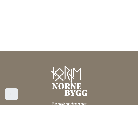
Besøksadresse:
Industriveien 3
NO-4580 Lyngdal
post@nornebygg.no