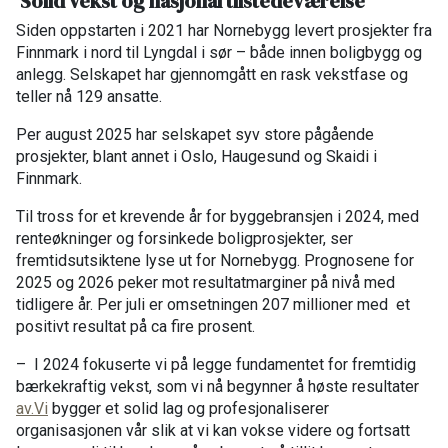
Solid vekst og nasjonal tilstedeværelse
Siden oppstarten i 2021 har Nornebygg levert prosjekter fra
Finnmark i nord til Lyngdal i sør – både innen boligbygg og
anlegg. Selskapet har gjennomgått en rask vekstfase og
teller nå 129 ansatte.
Per august 2025 har selskapet syv store pågående
prosjekter, blant annet i Oslo, Haugesund og Skaidi i
Finnmark.
Til tross for et krevende år for byggebransjen i 2024, med
renteøkninger og forsinkede boligprosjekter, ser
fremtidsutsiktene lyse ut for Nornebygg. Prognosene for
2025 og 2026 peker mot resultatmarginer på nivå med
tidligere år. Per juli er omsetningen 207 millioner med et
positivt resultat på ca fire prosent.
– I 2024 fokuserte vi på legge fundamentet for fremtidig
bærkekraftig vekst, som vi nå begynner å høste resultater
av.Vi
bygger et solid lag og profesjonaliserer
organisasjonen vår slik at vi kan vokse videre og fortsatt