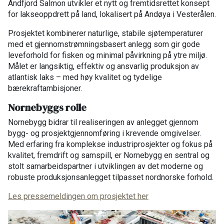
Andfjord Salmon utvikler et nytt og fremtidsrettet konsept
for lakseoppdrett på land, lokalisert på Andøya i Vesterålen.
Prosjektet kombinerer naturlige, stabile sjøtemperaturer
med et gjennomstrømningsbasert anlegg som gir gode
leveforhold for fisken og minimal påvirkning på ytre miljø.
Målet er langsiktig, effektiv og ansvarlig produksjon av
atlantisk laks – med høy kvalitet og tydelige
bærekraftambisjoner.
Nornebyggs rolle
Nornebygg bidrar til realiseringen av anlegget gjennom
bygg- og prosjektgjennomføring i krevende omgivelser.
Med erfaring fra komplekse industriprosjekter og fokus på
kvalitet, fremdrift og samspill, er Nornebygg en sentral og
stolt samarbeidspartner i utviklingen av det moderne og
robuste produksjonsanlegget tilpasset nordnorske forhold.
Les pressemeldingen om prosjektet her