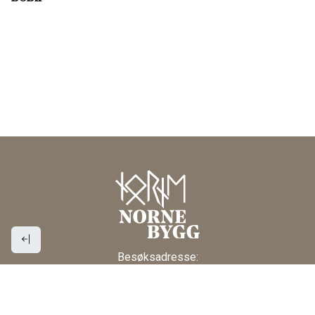
Besøksadresse:
Industriveien 3
NO-4580 Lyngdal
post@nornebygg.no