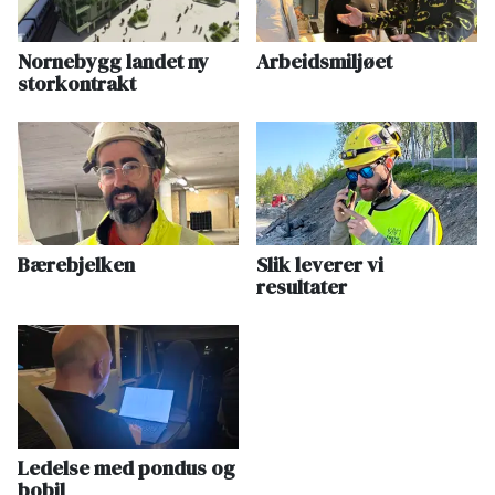
Nornebygg landet ny
Arbeidsmiljøet
storkontrakt
Bærebjelken
Slik leverer vi
resultater
Ledelse med pondus og
bobil