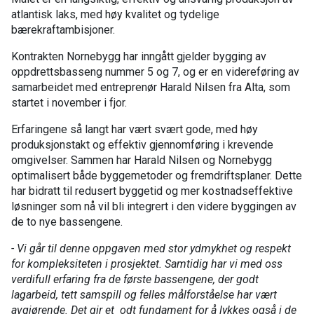
atlantisk laks, med høy kvalitet og tydelige
bærekraftambisjoner.
Kontrakten Nornebygg har inngått gjelder bygging av
oppdrettsbasseng nummer 5 og 7, og er en videreføring av
samarbeidet med entreprenør Harald Nilsen fra Alta, som
startet i november i fjor.
Erfaringene så langt har vært svært gode, med høy
produksjonstakt og effektiv gjennomføring i krevende
omgivelser. Sammen har Harald Nilsen og Nornebygg
optimalisert både byggemetoder og fremdriftsplaner. Dette
har bidratt til redusert byggetid og mer kostnadseffektive
løsninger som nå vil bli integrert i den videre byggingen av
de to nye bassengene.
- Vi går til denne oppgaven med stor ydmykhet og respekt
for kompleksiteten i prosjektet. Samtidig har vi med oss
verdifull erfaring fra de første bassengene, der godt
lagarbeid, tett samspill og felles målforståelse har vært
avgjørende. Det gir et odt fundament for å lykkes også i de