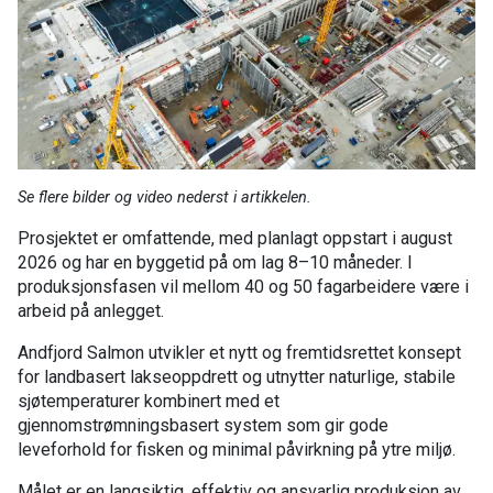
Se flere bilder og video nederst i artikkelen.
Prosjektet er omfattende, med planlagt oppstart i august
2026 og har en byggetid på om lag 8–10 måneder. I
produksjonsfasen vil mellom 40 og 50 fagarbeidere være i
arbeid på anlegget.
Andfjord Salmon utvikler et nytt og fremtidsrettet konsept
for landbasert lakseoppdrett og utnytter naturlige, stabile
sjøtemperaturer kombinert med et
gjennomstrømningsbasert system som gir gode
leveforhold for fisken og minimal påvirkning på ytre miljø.
Målet er en langsiktig, effektiv og ansvarlig produksjon av