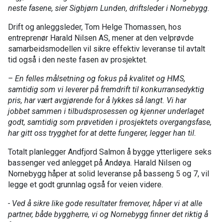
neste fasene, sier Sigbjørn Lunden, driftsleder i Nornebygg.
Drift og anleggsleder, Tom Helge Thomassen, hos
entreprenør Harald Nilsen AS, mener at den velprøvde
samarbeidsmodellen vil sikre effektiv leveranse til avtalt
tid også i den neste fasen av prosjektet.
– En felles målsetning og fokus på kvalitet og HMS,
samtidig som vi leverer på fremdrift til konkurransedyktig
pris, har vært avgjørende for å lykkes så langt. Vi har
jobbet sammen i tilbudsprosessen og kjenner underlaget
godt, samtidig som prøvetiden i prosjektets overgangsfase,
har gitt oss trygghet for at dette fungerer, legger han til.
Totalt planlegger Andfjord Salmon å bygge ytterligere seks
bassenger ved anlegget på Andøya. Harald Nilsen og
Nornebygg håper at solid leveranse på basseng 5 og 7, vil
legge et godt grunnlag også for veien videre.
- Ved å sikre like gode resultater fremover, håper vi at alle
partner, både byggherre, vi og Nornebygg finner det riktig å