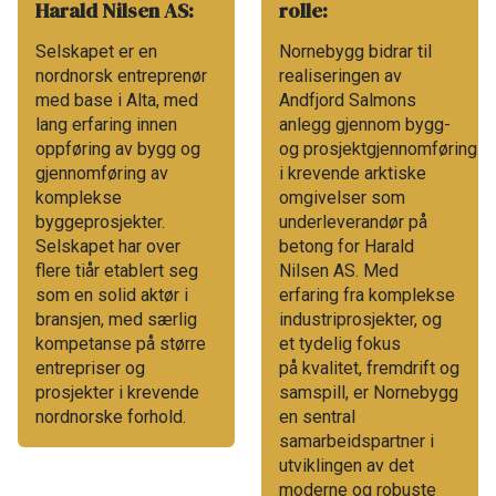
Harald Nilsen AS:
rolle:
Selskapet er en
Nornebygg bidrar til
nordnorsk entreprenør
realiseringen av
med base i Alta, med
Andfjord Salmons
lang erfaring innen
anlegg gjennom bygg-
oppføring av bygg og
og prosjektgjennomføring
gjennomføring av
i krevende arktiske
komplekse
omgivelser som
byggeprosjekter.
underleverandør på
Selskapet har over
betong for Harald
flere tiår etablert seg
Nilsen AS. Med
som en solid aktør i
erfaring fra komplekse
bransjen, med særlig
industriprosjekter, og
kompetanse på større
et tydelig fokus
entrepriser og
på kvalitet, fremdrift og
prosjekter i krevende
samspill, er Nornebygg
nordnorske forhold.
en sentral
samarbeidspartner i
utviklingen av det
moderne og robuste