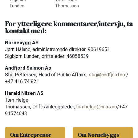
Lunden
Thomassen
For ytterligere kommentarer/intervju, ta
kontakt med:
Nornebygg AS
Jørn Håland, administrerende direktør: 90619651
Sigbjørn Lunden, driftsleder: 46858539
Andfjord Salmon As
Stig Pettersen, Head of Public Affairs,
stig@andfjord.no
/
+47 416 74 821
Harald Nilsen AS
Tom Helge
Thomassen, Drift-/anleggsleder,
tomhelge@hnas.no
/+47
91574643
Om Entreprenør
Om Nornebyggs