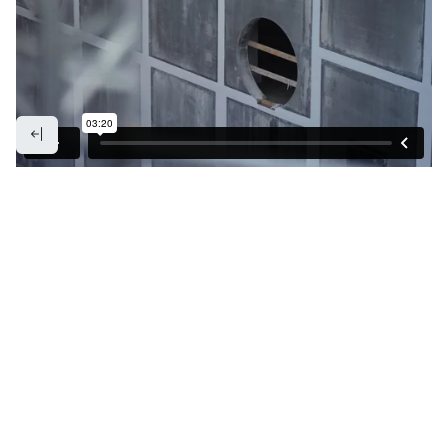
Alle foto og video fra Andfjord Salmon.
Besøksadresse:
Industriveien 3