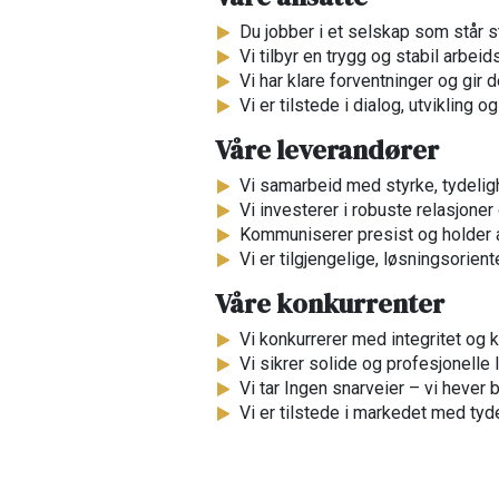
Du jobber i et selskap som står s
Vi tilbyr en trygg og stabil arbei
Vi har klare forventninger og gir de
Vi er tilstede i dialog, utvikling o
Våre leverandører​
Vi samarbeid med styrke, tydelig
Vi investerer i robuste relasjoner 
Kommuniserer presist og holder a
Vi er tilgjengelige, løsningsorient
​Våre konkurrenter​
Vi konkurrerer med integritet og kv
Vi sikrer solide og profesjonelle 
Vi tar Ingen snarveier – vi hever 
Vi er tilstede i markedet med tydel