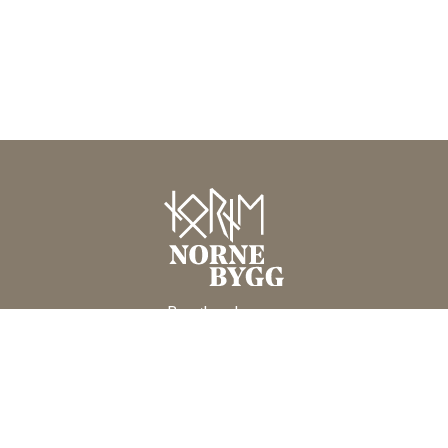
Besøksadresse:
Industriveien 3
NO-4580 Lyngdal
post@nornebygg.no