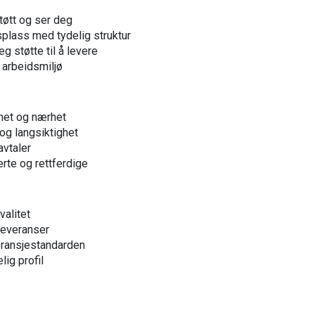
tøtt og ser deg​
dsplass med tydelig struktur​
g støtte til å levere​
g arbeidsmiljø​
het og nærhet​
og langsiktighet​
vtaler​
erte og rettferdige
alitet​
leveranser​
bransjestandarden​
ig profil​