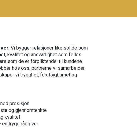
over.
Vi bygger relasjoner like solide som
t, kvalitet og ansvarlighet som felles
lare som de er forpliktende: til kundene
ber hos oss, partnerne vi samarbeider
 skaper vi trygghet, forutsigbarhet og
med presisjon​
uste og gjennomtenkte​
g kvalitet​
– en trygg rådgiver