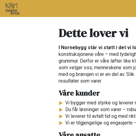
Dette lover vi
I Nornebygg står vi støtt i det vi l
konstruksjonene våre – med tydelighe
grunnmur. Derfor er våre løfter like k
som velger oss, menneskene som job
med og bransjen vi er en del av. Slik
resultater som varer.
Våre kunder
Vi bygger med styrke og leverer 
Du får løsninger som varer – rob
Vi leverer til avtalt tid og med rikti
Vi er tilgjengelige og engasjerte 
Våre ansatte​